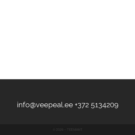
info@veepeal.ee
+372 5134209
©
2026 –
TEEMANT